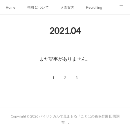
Home
当園 について
入園案内
Recruiting
会社情報
推薦文
SDGs
お問い合わせ
2021
.
04
まだ記事がありません。
1
2
3
Copyright ©
2026
バイリンガルで見まもる「ことばの森保育園 田園調
布」
.