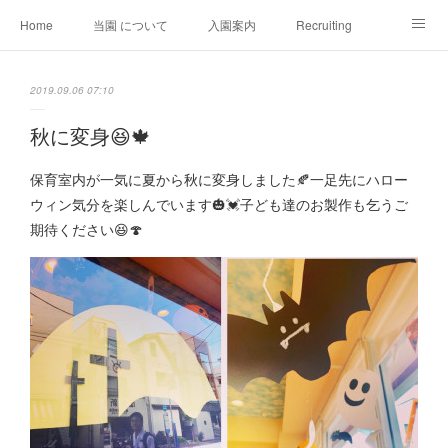
Home
当園 について
入園案内
Recruiting
会社情報
推薦文
SDGs
お問い合わせ
2019.09.06 07:10
秋に変身😆🍁
保育室内が一気に夏から秋に変身しました🍂一足先にハロー
ウィン気分を楽しんでいます🎃💓子ども達のお製作も乞うご
期待ください😆🍄