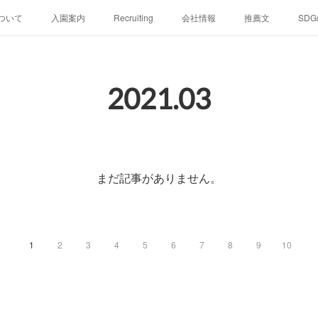
ついて
入園案内
Recruiting
会社情報
推薦文
SDG
2021
.
03
まだ記事がありません。
1
2
3
4
5
6
7
8
9
10