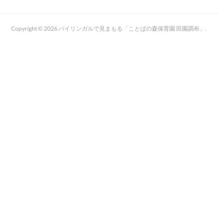
Copyright ©
2026
バイリンガルで見まもる「ことばの森保育園 田園調布」
.