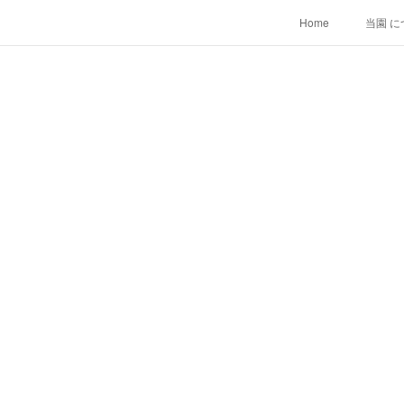
Home
当園 に