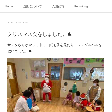
Home
当園 について
入園案内
Recruiting
会社情報
推薦文
SDGs
お問い合わせ
2021.12.24 04:47
クリスマス会をしました。🎄
サンタさんがやって来て、紙芝居を見たり、ジングルベルを
歌いました。🔔