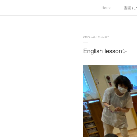
Home
当園 に
2021.05.18 00:04
English lesson✨