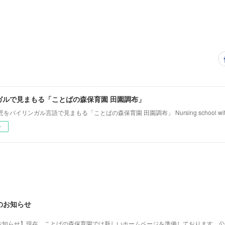
ガルで見まもる「ことばの森保育園 田園調布」
バイリンガル言語で見まもる「ことばの森保育園 田園調布」 Nursing school with mult
ー
のお知らせ
お知らせ】現在、ことばの森保育園では新しいホームページを準備しております。公