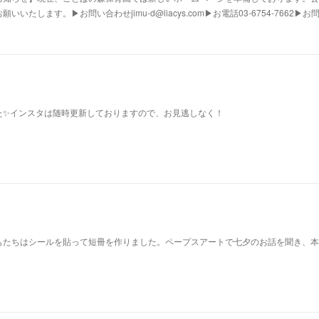
いたします。▶お問い合わせjimu-d@liacys.com▶お電話03-6754-766
た✨インスタは随時更新しておりますので、お見逃しなく！
もたちはシールを貼って短冊を作りました。ペープスアートで七夕のお話を聞き、本
！